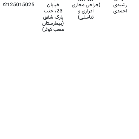
رشیدی
(جراحی مجاری
خیابان
02125015025
احمدی
ادراری و
23، جنب
تناسلی)
پارک شفق
(بیمارستان
محب کوثر)