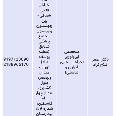
-خیابان
فتحی
شقاقی -
بین
چهلستون
و بیستون
-مجتمع
پزشکی
شقایق
متخصص
(مطب
اورولوژی
یوسف
دکتر اصغر
09197123090
(جراحی مجاری
آباد)
فلاح نژاد
02188965170
ادراری و
تهران،
تناسلی)
میدان
ولیعصر،
بلوار
کشاورز،
بعد از چهار
راه
فلسطین،
شماره 59،
بیمارستان