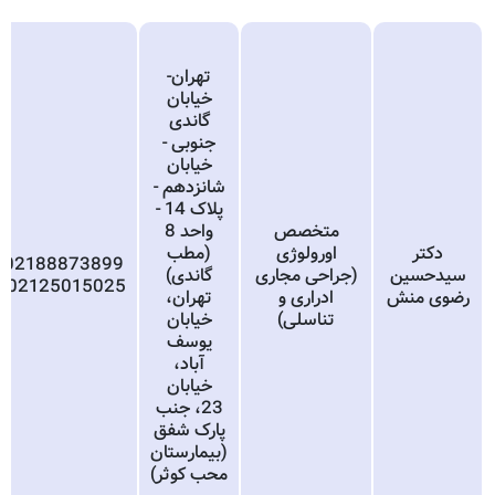
تهران-
خیابان
گاندی
جنوبی -
خیابان
شانزدهم -
پلاک 14 -
متخصص
واحد 8
دکتر
اورولوژی
(مطب
02188873899
سیدحسین
(جراحی مجاری
گاندی)
،02125015025
رضوی منش
ادراری و
تهران،
تناسلی)
خیابان
یوسف
آباد،
خیابان
23، جنب
پارک شفق
(بیمارستان
محب کوثر)