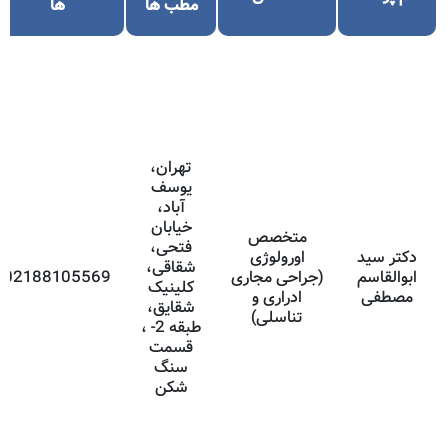
مطب ها
ها
تهران،
یوسف
آباد،
خیابان
متخصص
فتحی،
دکتر سید
اورولوژی
شقاقی،
ابوالقاسم
(جراحی مجاری
02188105569
کلینیک
مصطفی
ادراری و
شقایق،
تناسلی)
طبقه 2- ،
قسمت
سنگ
شکن