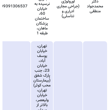
دکتر
اورولوژی
نرسیده به
محمدجواد
(جراحی مجاری
09391306537
خیابان
منطقی
ادراری و
60،
تناسلی)
ساختمان
پزشکان
ماهان،
طبقه 1
تهران،
خیابان
یوسف
آباد،
خیابان
23، جنب
پارک شفق
(بیمارستان
محب کوثر)
تهران،
خیابان
ولیعصر،
بالاتر از
میدان