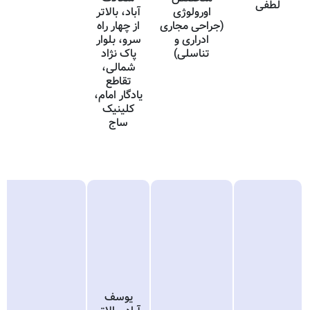
لطفی
اورولوژی
آباد، بالاتر
(جراحی مجاری
از چهار راه
ادراری و
سرو، بلوار
تناسلی)
پاک نژاد
شمالی،
تقاطع
یادگار امام،
کلینیک
ساج
یوسف