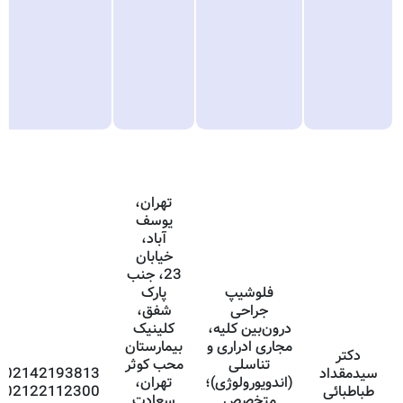
تهران،
یوسف
آباد،
خیابان
23، جنب
فلوشیپ
پارک
جراحی
شفق،
درون‌بین کلیه،
کلینیک
مجاری ادراری و
بیمارستان
دکتر
تناسلی
محب کوثر
سیدمقداد
02142193813
(اندویورولوژی)؛
تهران،
طباطبائی
02122112300
متخصص
سعادت