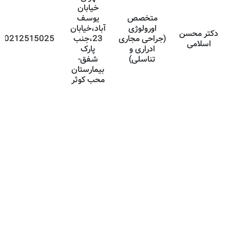
خیابان
متخصص
یوسـف
اورولوژی
آباد،خیابان
دکتر محسن
(جراحی مجاری
23،جنب
0212515025
اسلامی
ادراری و
پارک
تناسلی)
شـفق-
بیمارستان
محب کوثر