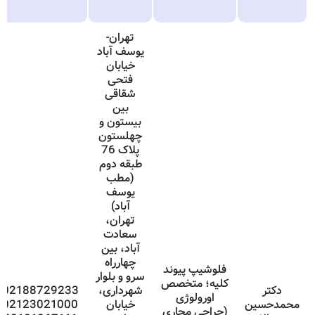
تهران-
یوسف آباد
خیابان
فتحی
شقاقی
بین
بیستون و
چهلستون
پلاک 76
طبقه دوم
(مطب
یوسف
آباد)
تهران،
سعادت
آباد، بین
چهارراه
فلوشیپ پیوند
سرو و بلوار
کلیه؛ متخصص
دکتر
شهرداری،
02188729233
اورولوژی
محمدحسین
خیابان
02123021000
(جراحی مجاری