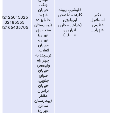
ونک،
فلوشیپ پیوند
خیابان
دکتر
کلیه؛ متخصص
شهید
02125015025
اسماعیل
اورولوژی
خلیل‌زاده
02185555
عظیمی
(جراحی مجاری
(بیمارستان
02166405705
شهرابی
ادراری و
محب مهر
تناسلی)
تهران)
تهران،
خیابان
انقلاب،
نرسیده به
چهار راه
ولیعصر،
خیابان
صبای
جنوبی،
خیابان
برادران
مظفر
(بیمارستان
مدائن
تهران)