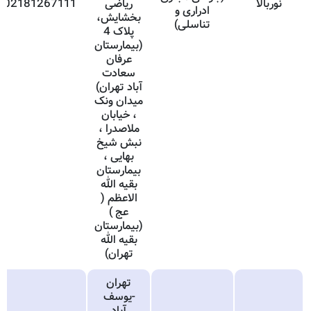
نوربالا
ریاضی
02181267111
ادراری و
بخشایش،
تناسلی)
پلاک 4
(بیمارستان
عرفان
سعادت
آباد تهران)
میدان ونک
، خیابان
ملاصدرا ،
نبش شیخ
بهایی ،
بیمارستان
بقیه الله
الاعظم (
عج )
(بیمارستان
بقیه الله
تهران)
تهران
-یوسف
آباد