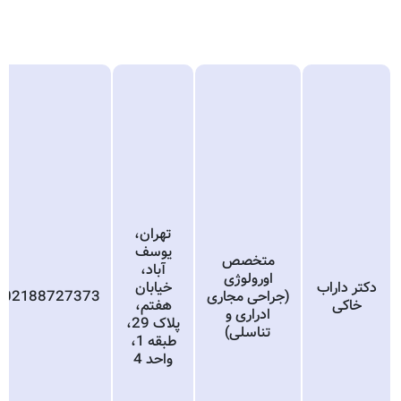
تهران،
یوسف
متخصص
آباد،
اورولوژی
دکتر داراب
خیابان
(جراحی مجاری
02188727373
خاکی
هفتم،
ادراری و
پلاک 29،
تناسلی)
طبقه 1،
واحد 4