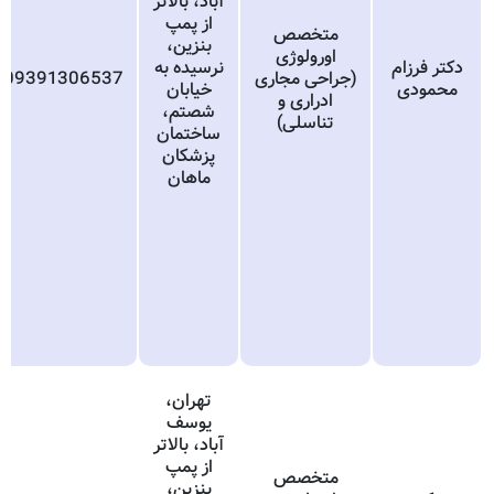
آباد، بالاتر
از پمپ
متخصص
بنزین،
اورولوژی
دکتر فرزام
نرسیده به
(جراحی مجاری
09391306537
محمودی
خیابان
ادراری و
شصتم،
تناسلی)
ساختمان
پزشکان
ماهان
تهران،
یوسف
آباد، بالاتر
از پمپ
متخصص
بنزین،