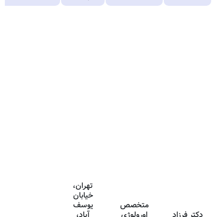
تهران،
خیابان
متخصص
یوسف
دکتر فرزاد
اورولوژی
آباد،