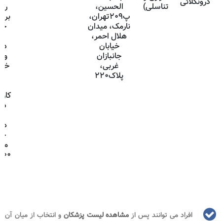
درونکلائی
تناسلی)
الحسین،
رف
پ۲۰۹تهران،
برای
نارمک، میدان
جن
هلال احمر،
خیابان
دک
جانبازان
واق
غربی،
خوش
پلاک۲۲۰
وب
ه
کار
دک
و
هس
حا
من
م
افراد می توانند پس از
مشاهده لیست پزشکان
و انتخاب از میان آن