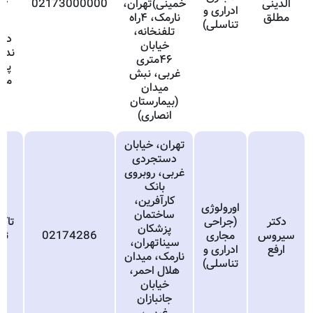
الدینی
خمینی)تهران،
02173000000
ادراری و
ع
مطلق
نارمک، ۴راه
تناسلی)
تلفنخانه،
خیابان
ندر
۴۶متری
پنج
غربی، نبش
مان
میدان
(بیمارستان
م
انصاری)
تهران، خیابان
دستجردی
غربی، روبروی
بانک
کارآفرین،
اورولوژی
ساختمان
دکتر
(جراحی
تاک
پزشکان
سیروس
مجاری
02174286
ثب
سیناتهران،
ارفع
ادراری و
نارمک، میدان
تناسلی)
هلال احمر،
خیابان
جانبازان
غربی،