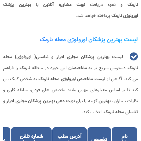
نارمک
و نحوه دریافت
نوبت مشاوره آنلاین
با
بهترین پزشک
اورولوژی نارمک
پرداخته خواهد شد.
لیست بهترین پزشکان اورولوژی محله نارمک
لیست بهترین پزشکان مجاری ادرار و تناسلی( اورولوژی) محله
نارمک
دسترسی سریع تر به
متخصصان
این حوزه در منطقه
نارمک
را فراهم
می کند. آگاهی از
لیست متخصص اورولوژی محله نارمک
به شخص کمک می
کند تا بر اساس معیارهای مهمی مانند تخصص های فرعی، سابقه کاری و
نظرات بیماران،
بهترین
گزینه را برای
نوبت دهی بهترین پزشکان مجاری ادرار و
تناسلی محله نارمک
انتخاب کند.
س
نام
آدرس مطب
شماره تلفن
تخصص
پرت