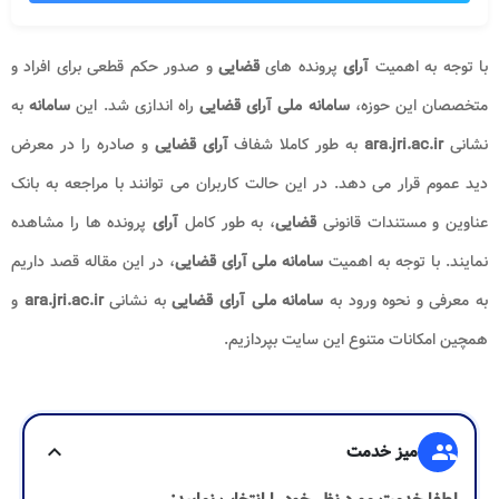
با توجه به اهمیت
آرای
پرونده های
قضایی
و صدور حکم قطعی برای افراد و
متخصصان این حوزه،
سامانه ملی آرای قضایی
راه اندازی شد. این
سامانه
به
نشانی
ara.jri.ac.ir
به طور کاملا شفاف
آرای قضایی
و صادره را در معرض
دید عموم قرار می دهد. در این حالت کاربران می توانند با مراجعه به بانک
عناوین و مستندات قانونی
قضایی
، به طور کامل
آرای
پرونده ها را مشاهده
نمایند. با توجه به اهمیت
سامانه
ملی آرای قضایی
، در این مقاله قصد داریم
به معرفی و نحوه ورود به
سامانه ملی آرای قضایی
به نشانی
ara.jri.ac.ir
و
همچین امکانات متنوع این سایت بپردازیم.
group
میز خدمت
expand_more