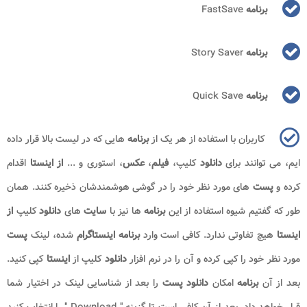
برنامه
FastSave
برنامه
Story Saver
برنامه
Quick Save
کاربران با استفاده از هر یک از
برنامه
هایی که در لیست بالا قرار داده
ایم، می توانند برای
دانلود
کلیپ،
فیلم
،
عکس
، استوری و ...
از اینستا
اقدام
کرده و
پست
های مورد نظر خود را در گوشی هوشمندشان ذخیره کنند. همان
طور که گفتیم شیوه استفاده از این
برنامه
ها نیز با
سایت
های
دانلود
کلیپ
از
اینستا
هیچ تفاوتی ندارد. کافی است وارد
برنامه اینستاگرام
شده، لینک
پست
مورد نظر خود را کپی کرده و آن را در نرم افزار
دانلود
کلیپ از
اینستا
کپی کنید.
بعد از آن
برنامه
امکان
دانلود پست
را بعد از شناسایی لینک در اختیار شما
قرار خواهد داد. بعد از آن کافی است تا گزینه "
Download
" را انتخاب کنید