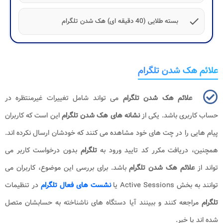
check
بسته طلایی (40 دقیقه ای) هک شدن تلگرام
علائم هک شدن تلگرام
علائم هک شدن تلگرام
می تواند شامل تغییرات غیرمنتظره در
حساب کاربری باشد. یکی از
نشانه های هک شدن تلگرام
این است که کاربران
پیام هایی را در چت های خود مشاهده می کنند که خودشان ارسال نکرده اند.
همچنین، دریافت مکرر کد تایید ورود به
تلگرام
بدون درخواست کاربر می
تواند از
علائم هک شدن تلگرام
باشد. برای بررسی این موضوع، کاربران می
توانند به بخش Active Sessions یا
نشست های فعال تلگرام
در تنظیمات
تلگرام
مراجعه کنند و ببینند آیا دستگاه های ناشناخته به حسابشان متصل
شده اند یا خیر.