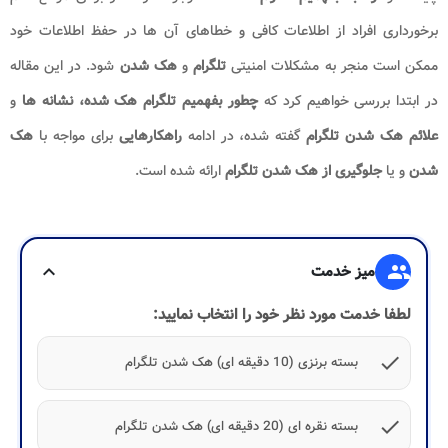
برخورداری افراد از اطلاعات کافی و خطاهای آن ها در حفظ اطلاعات خود
ممکن است منجر به مشکلات امنیتی
تلگرام
و
هک شدن
شود. در این مقاله
در ابتدا بررسی خواهیم کرد که
چطور بفهمیم تلگرام هک شده،
نشانه ها
و
علائم هک شدن تلگرام
گفته شده، در ادامه
راهکارهایی
برای مواجه با
هک
شدن
و یا
جلوگیری از هک شدن تلگرام
ارائه شده است.
group
میز خدمت
expand_more
لطفا خدمت مورد نظر خود را انتخاب نمایید:
check
بسته برنزی (10 دقیقه ای) هک شدن تلگرام
check
بسته نقره ای (20 دقیقه ای) هک شدن تلگرام