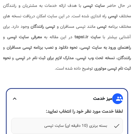
در حال حاضر
سایت تپسی
با هدف ارائه خدمات به مشتریان و رانندگان
مختلف
تپسی
راه اندازی شده است. در این سایت امکان دریافت نسخه های
مختلف برنامه
تپسی
مانند تپسی مسافران و
تپسی رانندگان
وجود دارد. برای
آشنایی بیشتر با
سایت tapsi.ir
در این مقاله به
معرفی سایت تپسی
و
راهنمای ورود به سایت تپسی
،
نحوه دانلود و نصب برنامه تپسی مسافران
و
رانندگان
،
نسخه تحت وب تپسی
،
مدارک لازم برای ثبت نام در تپسی
و
نحوه
ثبت نام تپسی موتوری
توضیح داده شده است.
group
میز خدمت
expand_more
لطفا خدمت مورد نظر خود را انتخاب نمایید:
check
بسته برنزی (10 دقیقه ای) سایت تپسی