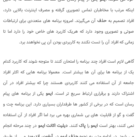
اینکه مرتب با مخاطبان تماس تصویری گرفته و مصرف اینترنت بالایی دارد،
افراد تصمیم به
حذف
آن می‌گیرند. امروزه برنامه های متعددی برای ارتباطات
صوتی و تصویری وجود دارد که هریک کاربرد های خاص خود را دارد اما تا
زمانی که افراد آن را تست نکنند به کاربردی بودن آن پی نخواهند برد.
گاهی لازم است افراد چند برنامه را امتحان کنند تا متوجه شوند که کاربرد کدام
یک از برنامه ها برای آن ها بیشتر است. معمولا برنامه هایی که اکثر افراد
جامعه از آن استفاده می کنند کاربردی هستند چرا که بیشتر افراد در آن
اشتراک دارند و برقراری ارتباط سریع تر است.
ایمو
یکی از برنامه های پیام
رسان است که در برخی از کشور ها طرفداران بسیاری دارد. این برنامه چت و
گفت و گو از قابلیت های بی شماری بهره می برد اما اگر افراد از آن استفاده
نمی کنند،‌ بهتر است
ایمو
را
پاک
کنند.
دیلیت اکانت ایمو
در چند مرحله انجام
می شود. در ادامه متن به نحوه
حذف ایمو
در
آیفون
،
اندروید
و ... از طریق