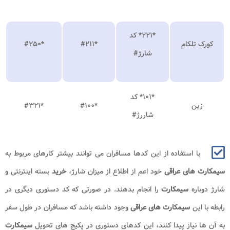
*۲۲۱* کد
کورک تلکام
*
۲۱۱
#
*
۲۵۰
#
شارژ#
*۱۰۱* کد
زین
*
۱۰۰
#
*
۳۲۱
#
شاررژ#
با استفاده از این کدها مسافران می توانند بیشتر کارهای مربوط به
سیمکارت های عراقی
خود اعم از اطلاع از میزان شارژ،
خرید
بسته اینترنتی و
شارژ دوباره
سیمکارت
را انجام بدهند. در صورتی که کد دستوری دیگری در
رابطه با این
سیمکارت های عراقی
وجود داشته باشد که مسافران در طول سفر
به آن ها نیاز پیدا کنند، این کدهای دستوری در پکیج های تحویل
سیمکارت