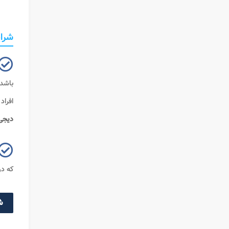
شرای
باشد.
افراد
دیجی 
که در
ش