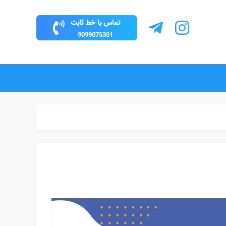
تماس با خط ثابت
9099075301