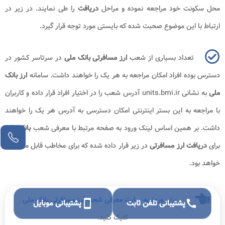
محل سکونت خود مراجعه نموده و مراحل
دریافت
را طی نمایند. در زیر در
ارتباط با این موضوع صحبت شده که بایستی مورد توجه قرار گیرد.
تعداد بسیاری از شعب
ارز مسافرتی بانک ملی
در سرتاسر کشور در
دسترس بوده افراد امکان مراجعه به هر یک را خواهند داشت. سامانه
ارز بانک
ملی
به نشانی
units.bmi.ir
آدرس شعب را در اختیار افراد قرار داده و کاربران
با مراجعه به این بستر اینترنتی امکان دسترسی به آدرس هر یک را خواهند
داشت. بر همین اساس لینک ورود به صفحه مرتبط با معرفی شعب
بانک ملی
برای
دریافت ارز مسافرتی
در زیر قرار داده شده که برای مخاطب قابل مشاهده
خواهد بود.
برای
ورود به سایت معرفی شعب ارز مسافرتی بانک ملی
call
پشتیبانی تلفن ثابت
smartphone
پشتیبانی موبایل
کلیک کنید.