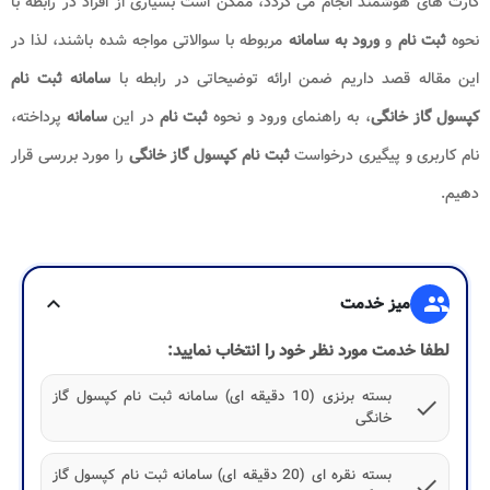
کارت های هوشمند انجام می گردد، ممکن است بسیاری از افراد در رابطه با
نحوه
ثبت نام
و
ورود به
سامانه
مربوطه با سوالاتی مواجه شده باشند، لذا در
این مقاله قصد داریم ضمن ارائه توضیحاتی در رابطه با
سامانه ثبت نام
کپسول گاز خانگی
، به راهنمای ورود و نحوه
ثبت نام
در این
سامانه
پرداخته،
نام کاربری و پیگیری درخواست
ثبت نام کپسول گاز خانگی
را مورد بررسی قرار
دهیم.
group
میز خدمت
expand_more
لطفا خدمت مورد نظر خود را انتخاب نمایید:
بسته برنزی (10 دقیقه ای) سامانه ثبت نام کپسول گاز
check
خانگی
بسته نقره ای (20 دقیقه ای) سامانه ثبت نام کپسول گاز
check