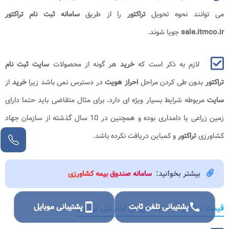
می توانند نحوه تحویل
تراکتور
را از طریق
سامانه ثبت نام تراکتور
sale.itmco.ir
جویا شوند.
لازم به ذکر است که
خرید
هر گونه از محصولات
سایت ثبت نام
تراکتور
بدون طی کردن مراحل
احراز هویت
در دسترس نمی باشد زیرا
خرید
از
سایت
مربوطه شرایط بسیار ویژه ای دارد. برای مثال متقاضی باید حتما دارای
زمین زراعی یا دامداری بوده و همچنین در 10 سال گذشته از سازمان جهاد
کشاورزی
تراکتور
و کمباین دریافت نکرده باشد.
بیشتر بخوانید:
سامانه صندوق بیمه کشاورزی
call
پشتیبانی تلفن ثابت
smartphone
پشتیبانی موبایل
قیمت تراکتور در سایت فروش اینترنتی تراکتور