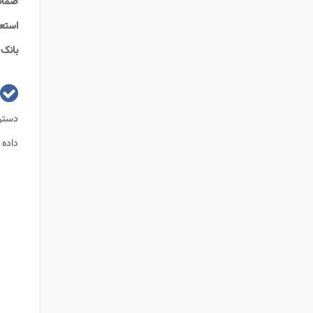
ضمان
استعل
بانک 
دستر
داده 