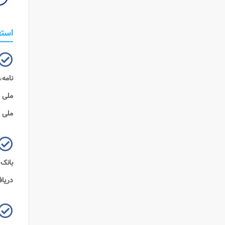
استع
نامه
،
ملی
د
ملی
ص
بانک 
دریا