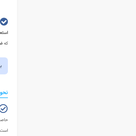
استع
که
ضم
ب
نحوه
حاصل
است.