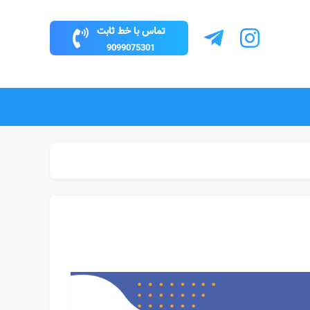
تماس با خط ثابت
9099075301