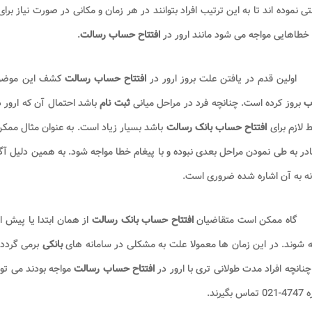
نتی نموده اند تا به این ترتیب افراد بتوانند در هر زمان و مکانی در صورت نیاز برا
 خطاهایی مواجه می شود مانند ارور در
افتتاح حساب رسالت
.
اولین قدم در یافتن علت بروز ارور در
افتتاح حساب رسالت
کشف این موضوع 
ب
بروز کرده است. چنانچه فرد در مراحل میانی
ثبت نام
باشد احتمال آن که ارور 
 لازم برای
افتتاح حساب بانک رسالت
باشد بسیار زیاد است. به عنوان مثال ممک
در به طی نمودن مراحل بعدی نبوده و با پیغام خطا مواجه شود. به همین دلیل آگا
ه به آن اشاره شده ضروری است.
گاه ممکن است متقاضیان
افتتاح حساب بانک رسالت
از همان ابتدا یا پیش ا
 شوند. در این زمان ها معمولا علت به مشکلی در سامانه های
بانکی
برمی گردد 
نانچه افراد مدت طولانی تری با ارور در
افتتاح حساب رسالت
مواجه بودند می تو
 بگیرند.