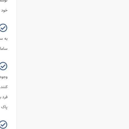
توسط 
خود ا
به سامانه new.mresalat.ir می تواند با استف
سامان
وجود 
کنند.
فرد ب
پاک ن