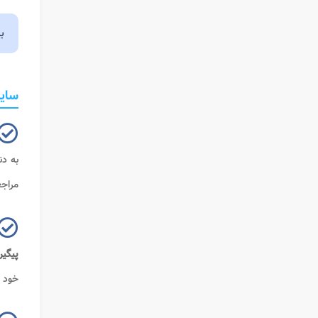
ب
سایت
به دن
مراجع
پیگی
خود ر