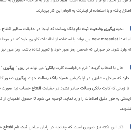
فرد در اختیار او قرار داده شده است. افراد بدون نیاز به مراجعه حضوری به ش
طلاع یافته و با استفاده از اینترنت به انجام این کار بپردازند.
نحوه
پیگیری وضعیت ثبت نام بانک رسالت
که اینجا در حقیقت منظور
افتتاح
اده از اطلاعات کاربری خود که در مرحله آخر فرآیند
ه وارد شود. در صورتی که شخص رمز عبور خود را تغییر نداده باشد، رمز عبور نی
حال با انتخاب گزینه " فرم درخواست کارت
بانکی
" می تواند بر روی "
پیگیری
" 
دارد که مراحل مشابهی در اپلیکیشن همراه
بانک رسالت
جهت
پیگیری
صدور کار
 تا زمانی که کارت
بانکی رسالت
صادر نشود در حقیقت
افتتاح حساب
نیز صورت ن
ایستی به طور دقیق اطلاعات را وارد نماید. توصیه می شود تا حصول اطمینان از 
شوند.
ذکر این نکته نیز ضروری است که چنانچه در پایان مراحل
ثبت نام
افتتاح