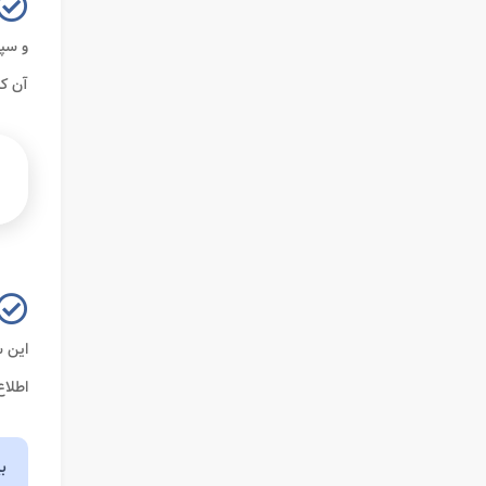
و سپ
آن کل
این س
اطلاع
ب