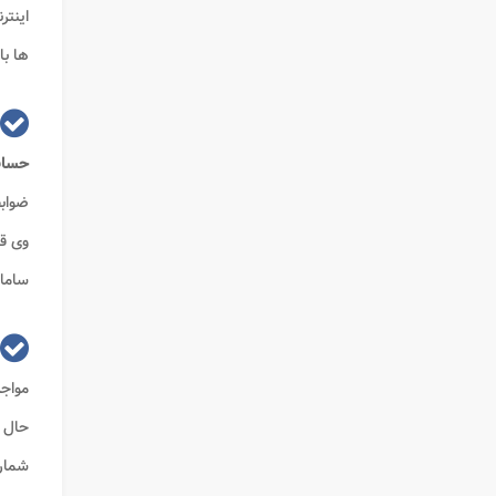
اینتر
ها با
حسا
ضوابط
وی قا
سامان
مواجه
حال چ
شماره 4747-021 تماس