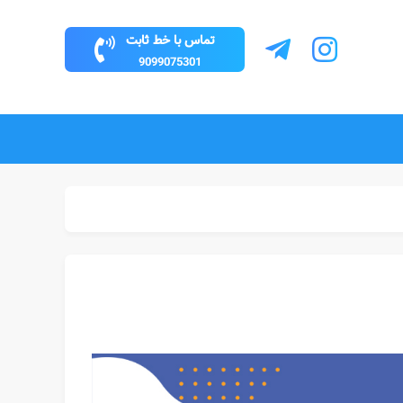
تماس با خط ثابت
9099075301