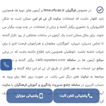
در خصوص
فراگیران ltms.cfu.ac.ir
و آزمون های دوره ها همچنین
باید اظهار داشت که امتحانات
سایت ال تی ام اس
ممکن است به شکل
الکترونیکی یا حضوری برگزار گشته و برخی از امتحانات در چند نوبت برگزار می
شوند. برای مثال ممکن است یک آزمون در ساعات مختلفی از روز تکرار گشته
تا تمامی مدیران، دبیران، آموزگاران، معاونان و هنرآموزان فرصت لازم را برای
شرکت داشته باشند. داوطلبان همچنین باید اطلاع داشته باشند که در برخی
مواقع آزمون ها در
سامانه
LMS.rayadars.com برگزار گشته و در برخی
مواقع نیز خدمات به طور کامل از طریق ال تی ام اس ارائه گشته و نیازی به
مراجعه به
سایت
های دیگر نمی باشد. در صورت بروز خطا برای ورود به
حساب کاربری در
سامانه جامع مدیریت یادگیری و آموزش فرهنگیان
یا
سایت
آزمون های
فرهنگیان
فراگیر باید رمز عبور خود را تغییر داده تا خطا برطرف
call
پشتیبانی تلفن ثابت
smartphone
پشتیبانی موبایل
گردد.