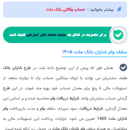
بیشتر بخوانید :
حساب وکالتی بانک ملت
سقف وام شایان بانک ملت ۱۴۰۵
همان طور که پیش از این توضیح داده شد، در
طرح شایان بانک
ملت
، مشتریان می توانند با ایجاد میانگین حساب یک تا دوازده ماهه، از
تسهیلات مالی تا پنج برابر معدل حساب خود بهره مند شوند. در این
طرح
گردش حساب مشتریان واجد
شرایط دریافت وام
محاسبه شده و بر اساس این
معدل گردش،
شرایط دریافت
، سود سپرده، سقف
وام
و مدت بازپرداخت
وام
شایان ملت 1405
تعیین می شود. جزئیات پرداخت این تسهیلات مالی به
متقاضیان به همراه سقف
وام شایان بانک ملت
در جدول زیر ارائه شده است.