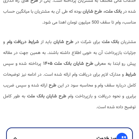
خدمات مالی مختلف به مشتریان پرداخته است. یکی از
طرح
های راه اندازی
شده در
بانک ملت، طرح شایان
بوده که طی آن به مشتریان با میانگین حساب
مناسب، وام تا سقف 500 میلیون تومان اهدا می شود.
مشتریان
بانک ملت
برای شرکت در
طرح شایان
باید از
شرایط دریافت وام
و
جزئیات بازپرداخت آن به خوبی اطلاع داشته باشند. به همین جهت در مقاله
پیش رو ابتدا به معرفی
طرح شایان بانک ملت ۱۴۰۵
پرداخته شده و سپس
شرایط
و مدارک لازم برای دریافت وام ارائه شده است. در ادامه نیز توضیحات
کامل درباره سقف وام و محاسبه سود در این
طرح
ارائه شده و سپس ضریب
برابری و نحوه دریافت و بازپرداخت وام
طرح شایان بانک ملت
به طور کامل
توضیح داده شده است.
group
میز خدمت
expand_more