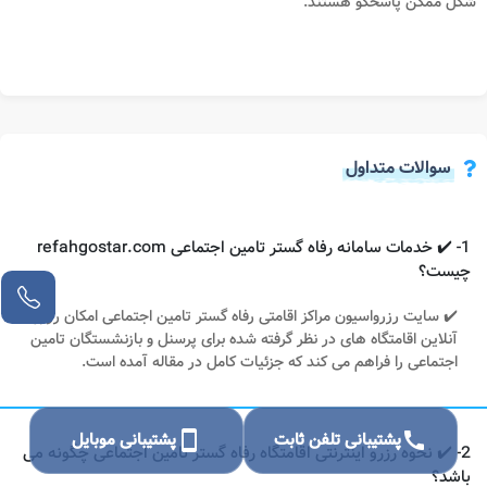
شکل ممکن پاسخگو هستند.
سوالات متداول
1- ✔️ خدمات سامانه رفاه گستر تامین اجتماعی refahgostar.com
چیست؟
✔️ سایت رزرواسیون مراکز اقامتی رفاه گستر تامین اجتماعی امکان رزرو
آنلاین اقامتگاه های در نظر گرفته شده برای پرسنل و بازنشستگان تامین
اجتماعی را فراهم می کند که جزئیات کامل در مقاله آمده است.
call
پشتیبانی تلفن ثابت
smartphone
پشتیبانی موبایل
2- ✔️ نحوه رزرو اینترنتی اقامتگاه رفاه گستر تامین اجتماعی چگونه می
باشد؟