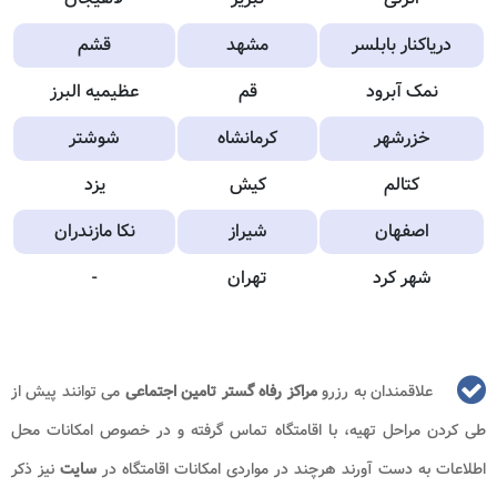
دریاکنار بابلسر
مشهد
قشم
نمک آبرود
قم
عظیمیه البرز
خزرشهر
کرمانشاه
شوشتر
کتالم
کیش
یزد
اصفهان
شیراز
نکا مازندران
شهر کرد
تهران
-
علاقمندان به رزرو
مراکز رفاه گستر تامین اجتماعی
می توانند پیش از
طی کردن مراحل تهیه، با اقامتگاه تماس گرفته و در خصوص امکانات محل
اطلاعات به دست آورند هرچند در مواردی امکانات اقامتگاه در
سایت
نیز ذکر