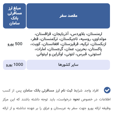
مبلغ ارز
مسافرتی
مقصد سفر
بانک
سامان
ارمنستان، بلاوردس، آذربایجان، قزاقستان،
مولداوی، روسیه، تاجیکستان، ترکمنستان، قطر،
ازبکستان، ترکیه، قرقیزستان، افغانستان، کویت،
500 یورو
پاکستان، بحرین، عمان، گرجستان، امارات،
استونی، قبرس، لتونی، اوکراین و لیتوانی
سایر کشورها
1000 یورو
افراد واجد شرایط
ثبت نام ارز مسافرتی بانک سامان
پس از کسب
اطلاعات در خصوص
نحوه
درخواست، باید توجه داشته باشند که این مرکز
وظیفه ارائه یورو جهت سفر به عربستان و عراق را بر عهده نداشته و از ارائه