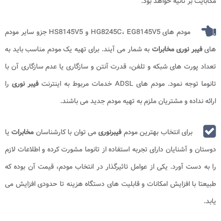
مگابایت بر ثانیه خواهد بود.
مودم های HG8245C، EG8145V5 و HS8145V5 جزو سایر مودم
های
فیبر نوری مخابرات
به شمار می آیند. برای تهیه یک مودم مناسب باید به
تعداد پورت های شبکه و تلفن، قدرت آنتن و سازگاری یا عدم سازگاری آن با
تانوما توجه نمود. مودم های ADSL خدمات مربوط به اینترنت
فیبر نوری
را
ارائه نداده و مشتریان ملزم به تهیه مودم جدید می باشند.
برای انتخاب بهترین مودم
فیبرنوری
می توان با کارشناسان
مخابرات
یا
دوستان و آشنایان دارای تجربه استفاده از تانوما مشورت کرده و اطلاعات لازم
را به دست آورد. یکی از عوامل تاثیرگذار در انتخاب مودم، قیمت آن بوده که
طبیعتا با افزایش امکانات و قابلیت های دستگاه هزینه تا حدودی افزایش می
یابد.