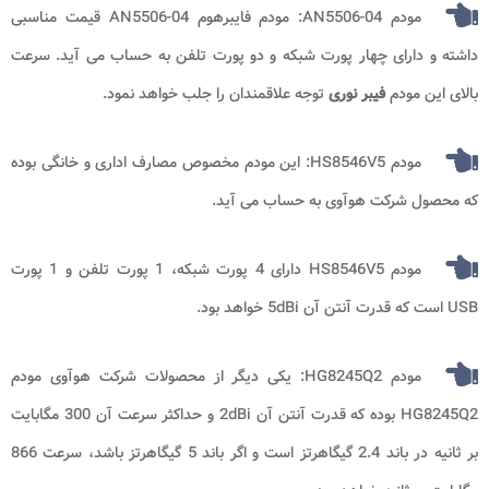
مودم AN5506-04: مودم فایبرهوم AN5506-04 قیمت مناسبی
داشته و دارای چهار پورت شبکه و دو پورت تلفن به حساب می آید. سرعت
بالای این مودم
فیبر نوری
توجه علاقمندان را جلب خواهد نمود.
مودم HS8546V5: این مودم مخصوص مصارف اداری و خانگی بوده
که محصول شرکت هوآوی به حساب می آید.
مودم HS8546V5 دارای 4 پورت شبکه، 1 پورت تلفن و 1 پورت
USB است که قدرت آنتن آن 5dBi خواهد بود.
مودم HG8245Q2: یکی دیگر از محصولات شرکت هوآوی مودم
HG8245Q2 بوده که قدرت آنتن آن 2dBi و حداکثر سرعت آن 300 مگابایت
بر ثانیه در باند 2.4 گیگاهرتز است و اگر باند 5 گیگاهرتز باشد، سرعت 866