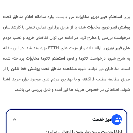
برای
استعلام فیبر نوری مخابرات
می بایست وارد
سامانه اعلام مناطق تحت
پوشش فیبر نوری مخابرات
شده یا از طریق برقراری تماس تلفنی با کارشناسان
درخواست بررسی را مطرح کرد. در ادامه می توان تقاضای خرید و نصب مودم
های
فیبر نوری
را ارائه داده و از مزیت های FTTH بهره مند شد. در این مقاله
به شرح شیوه درخواست تانوما و نحوه
استعلام
تانوما
مخابرات
پرداخته شده
است. مخاطبان می توانند شیوه
مشاهده مناطق تحت پوشش خط تلفن
را از
طریق مطالعه مطلب فراگرفته و با بهترین مودم های موجود برای خرید آشنا
شوند. اطلاعاتی در خصوص هزینه ها نیز آمده و قابل بررسی می باشد.
group
میز خدمت
expand_more
لطفا خدمت مورد نظر خود را انتخاب نمایید: