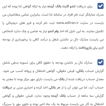
برای دریافت
لندو کارت بانک آینده
نیاز به ارائه گواهی ثنا بوده که این
مدرک نمایانگر ثبت نام افراد در سامانه ثنا است. بنابراین تمامی متقاضیان می
بایست در سایت sana.adliran.ir ثبت نام کرده و فرم های دیجیتالی را
تکمیل نمایند. به این دلیل که اخذ
وام لندو
نیاز به ضامن و چک ندارد اشخاص
می بایست مدارک دال بر داشتن شغل و درآمد کافی یا برخورداری از بودجه
لازم برای
بازپرداخت
را ارائه دهند.
مدارک دال بر داشتن بودجه یا حقوق کافی برای تسویه بدهی شامل
گزارش حساب
بانکی
، فیش حقوقی، گواهی اشتغال و پروانه کسب می شود.
معدل حساب دریافت شده از
بانک
می بایست دارای مهر مرکز بوده تا معتبر به
حساب آید، اما می توان آن را از هر
بانکی
اخذ کرده و اجباری مبنی بر
دریافت
گزارش سه ماهه از حساب
بانک آینده
وجود ندارد. فیش حقوقی و گواهی
اشتغال به کار می بایست مربوط به یک ماه اخیر بوده و حاوی مهر یا سربرگ