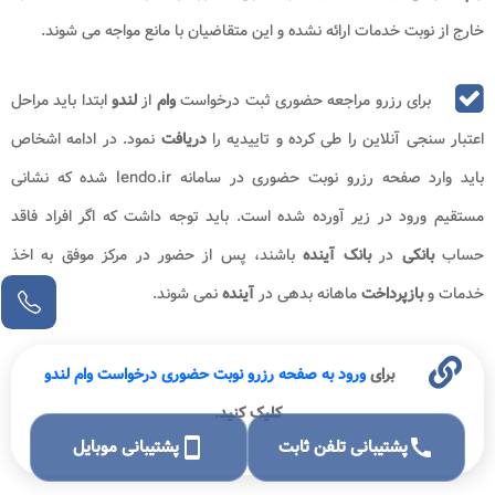
خارج از نوبت خدمات ارائه نشده و این متقاضیان با مانع مواجه می شوند.
برای رزرو مراجعه حضوری ثبت درخواست
وام
از
لندو
ابتدا باید مراحل
اعتبار سنجی آنلاین را طی کرده و تاییدیه را
دریافت
نمود. در ادامه اشخاص
باید وارد صفحه رزرو نوبت حضوری در سامانه lendo.ir شده که نشانی
مستقیم ورود در زیر آورده شده است. باید توجه داشت که اگر افراد فاقد
حساب
بانکی
در
بانک آینده
باشند، پس از حضور در مرکز موفق به اخذ
خدمات و
بازپرداخت
ماهانه بدهی در
آینده
نمی شوند.
برای
ورود به صفحه رزرو نوبت حضوری درخواست وام لندو
کلیک کنید.
call
پشتیبانی تلفن ثابت
smartphone
پشتیبانی موبایل