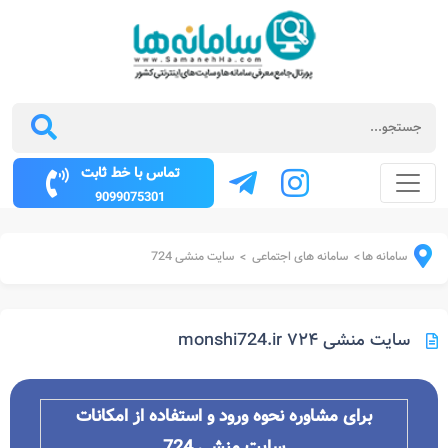
تماس با خط ثابت
9099075301
سامانه ها
سامانه های اجتماعی
سایت منشی 724
>
>
سایت منشی ۷۲۴ monshi724.ir
برای مشاوره نحوه ورود و استفاده از امکانات
سایت منشی 724