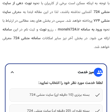
با توجه به اینکه ممکن است برخی از کاربران با نحوه
نوبت دهی از سایت
منشی 724
آشنایی نداشته باشند، لذا در این مقاله ابتدا به معرفی
سایت
منشی ۷۲۴
پرداخته خواهد شد. سپس در بخش های بعد مطالبی در ارتباط با
نحوه
ورود به سامانه
monshi724.ir
، رزرو
نوبت
و ثبت نام در این
سامانه
ارائه می شود. در بخش آخر نیز سایر امکانات
سامانه منشی 724
معرفی
خواهد شد.
group
میز خدمت
expand_more
لطفا خدمت مورد نظر خود را انتخاب نمایید:
check
بسته برنزی (10 دقیقه ای) سایت منشی 724
check
بسته نقره ای (20 دقیقه ای) سایت منشی 724