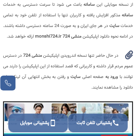
از نسخه موبایلی این
سامانه
باعث می شود تا سرعت دسترسی به خدمات
سامانه
مذکور افزایش یافته و کاربران تنها با استفاده از تلفن خود به تمامی
خدمات
سایت
در هر جای ایران و به صورت 24 ساعته دسترسی داشته باشند.
در ادامه نحوه دانلود اپلیکیشن
منشی 724 monshi724.ir
ارائه خواهد شد.
در حال حاضر تنها نسخه اندرویدی اپلیکیشن
منشی 724
در دسترس
عموم مردم قرار داشته و کاربرانی که قصد استفاده از این اپلیکیشن را دارند می
توانند با
ورود به
صفحه اصلی
سایت
و رفتن به بخش انتهایی آن لینک های
دانلود را مشاهده نمایند.
call
پشتیبانی تلفن ثابت
smartphone
پشتیبانی موبایل