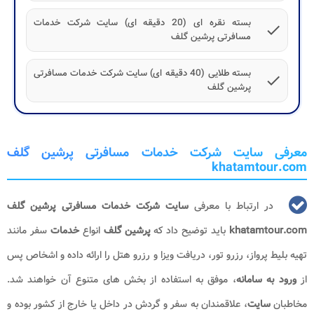
بسته نقره ای (20 دقیقه ای) سایت شرکت خدمات
check
مسافرتی پرشین گلف
بسته طلایی (40 دقیقه ای) سایت شرکت خدمات مسافرتی
check
پرشین گلف
معرفی سایت شرکت خدمات مسافرتی پرشین گلف
khatamtour.com
در ارتباط با معرفی
سایت شرکت خدمات مسافرتی پرشین گلف
khatamtour.com
باید توضیح داد که
پرشین گلف
انواع
خدمات
سفر مانند
تهیه بلیط پرواز، رزرو تور، دریافت ویزا و رزرو هتل را ارائه داده و اشخاص پس
از
ورود به
سامانه
، موفق به استفاده از بخش های متنوع آن خواهند شد.
مخاطبان
سایت
، علاقمندان به سفر و گردش در داخل یا خارج از کشور بوده و