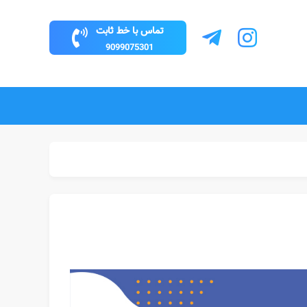
تماس با خط ثابت
9099075301