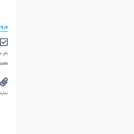
ورود ب
نام 
.com
نماید