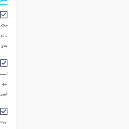
جت
ی
داده 
های ف
است.
تنها 
فوری
توجه