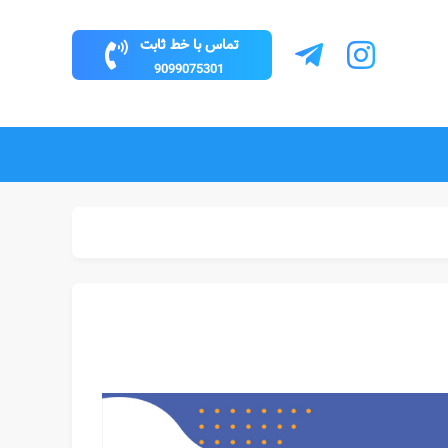
تماس با خط ثابت
9099075301