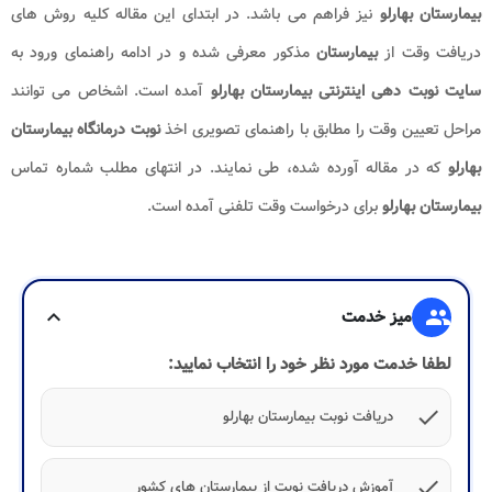
بیمارستان بهارلو
نیز فراهم می باشد. در ابتدای این مقاله کلیه روش های
دریافت وقت از
بیمارستان
مذکور معرفی شده و در ادامه راهنمای ورود به
سایت نوبت دهی اینترنتی بیمارستان بهارلو
آمده است. اشخاص می توانند
مراحل تعیین وقت را مطابق با راهنمای تصویری اخذ
نوبت درمانگاه بیمارستان
بهارلو
که در مقاله آورده شده، طی نمایند. در انتهای مطلب شماره تماس
بیمارستان بهارلو
برای درخواست وقت تلفنی آمده است.
group
میز خدمت
expand_more
لطفا خدمت مورد نظر خود را انتخاب نمایید:
check
دریافت نوبت بیمارستان بهارلو
check
آموزش دریافت نوبت از بیمارستان های کشور