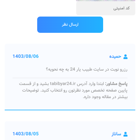
حمیده
1403/08/06
رزرو نوبت در سایت طبیب یار 24 به چه نحویه؟
پاسخ مشاور:
ابتدا وارد آدرس tabibyar24.ir بشید و از قسمت
پایین صفحه تخصص مورد نظرتون رو انتخاب کنید. توضیحات
بیشتر در مقاله وجود داره.
ساناز
1403/08/05