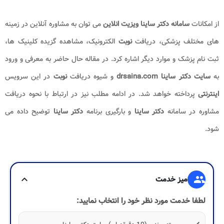
از امکانات
سامانه دکتر ساینا ویزیت انلاین​
می توان به مشاوره آنلاین در زمینه
های مختلف پزشکی، دریافت
نوبت
الکترونیک، مشاهده گزیده کلینیک ها،
ثبت نام پزشک و موارد دیگر اشاره کرد. در مقاله حال حاضر به معرفی و ورود
به
سایت دکتر ساینا drsaina.com
و شیوه دریافت
نوبت
در این سرویس
اینترنتی
پرداخته خواهد شد. در ادامه مطلب نیز در ارتباط با نحوه دریافت
مشاوره در سامانه
دکتر ساینا
و بارگیری برنامه
دکتر ساینا
توضیح داده می
شود.
group
میز خدمت
expand_more
لطفا خدمت مورد نظر خود را انتخاب نمایید: