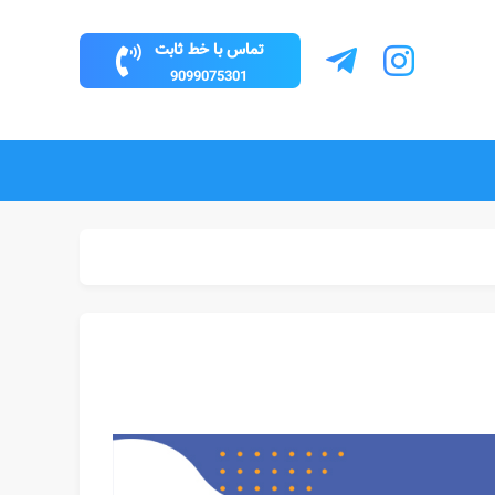
تماس با خط ثابت
9099075301