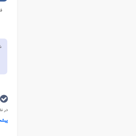
فر
ش
در نظ
پیشخ