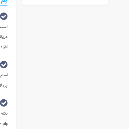
وام
است. 
دریا
افراد
اسن
پی
از 20 
نکته 
وام
خ