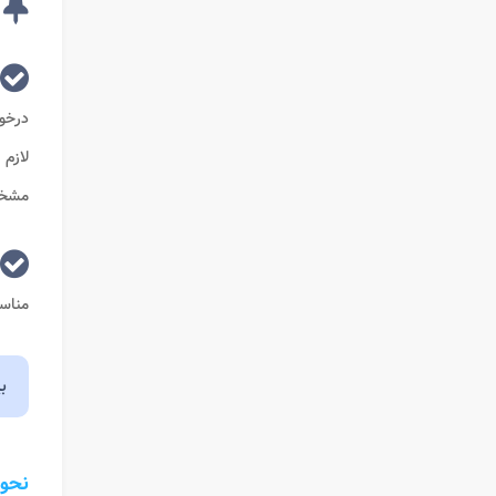
درخو
لازم 
مشخص
مناسب
ب
نحوه