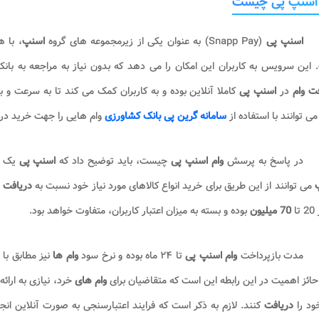
 اسنپ پی چیست
اسنپ پی
(Snapp Pay) به عنوان یکی از زیرمجموعه های گروه
اسنپ
، با 
این سرویس به کاربران این امکان را می دهد که بدون نیاز به مراجعه به بانک،
فت وام
در
اسنپ پی
کاملا آنلاین بوده و به کاربران کمک می کند تا به سرعت و 
 می توانند با استفاده از
سامانه گرین پی بانک کشاورزی
وام هایی را جهت خرید دری
در پاسخ به پرسش
وام اسنپ پی
چیست، باید توضیح داد که
اسنپ پی
یک ط
پ
می توانند از این طریق برای خرید انواع کالاهای مورد نیاز خود نسبت به
دریافت
تا
70 میلیون
بوده و بسته به میزان اعتبار کاربران، متفاوت خواهد بود.
مدت بازپرداخت
وام اسنپ پی
تا ۲۴ ماه بوده و نرخ سود
وام ها
حائز اهمیت در این رابطه این است که متقاضیان برای
وام های
خرد، نیازی به ارا
ود را
دریافت
کنند. لازم به ذکر است که فرایند اعتبارسنجی به صورت آنلاین ان