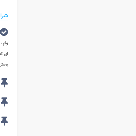
شرایط د
وام
ب
ای که
بخش 