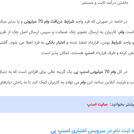
داشتن درآمد ثابت و مستمر
در ادامه در صورتی که فرد واجد
شرایط دریافت وام 70 میلیونی
و یا سایر مبال
است
وام
، کاربران به ارسال تصویر چک ضمانت و سپس ارسال اصل چک از طر
و واجد
شرایط
بودن، قرارداد امضا شده و
اعتبار بانکی
به فرد اعطا می شود. گفتن
 کرده و طرف قرارداد
اسنپ
هستند، امکان پذیر است.
در کل
وام 70 میلیونی اسنپ پی
یک گزینه عالی برای افرادی است که به دنبال
 و فرایند آنلاین ساده، این
وام
می تواند به کاربران کمک کند تا به راحتی نیازهای
یشتر بخوانید:
سایت اسنپ
 ثبت نام در سرویس اعتباری اسنپ پی