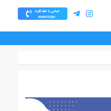
تماس با خط ثابت
9099075301