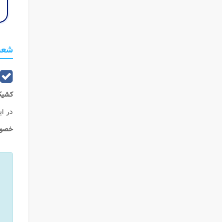
شعب
کشی
در ای
خصوص