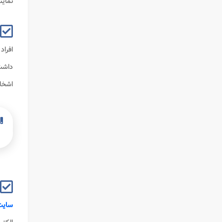
نماین
افراد با مرا
داشت
اشخاص
سایت