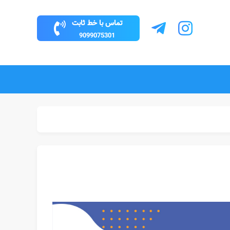
تماس با خط ثابت
9099075301