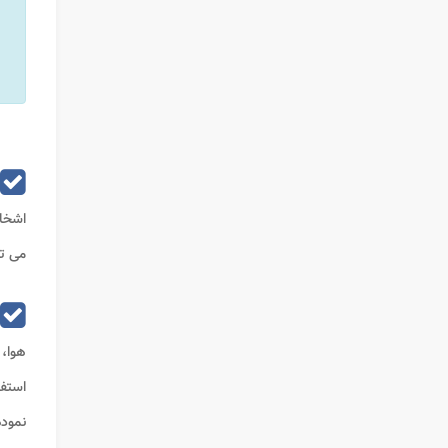
اشخا
می تو
هوا، 
استفا
نمود