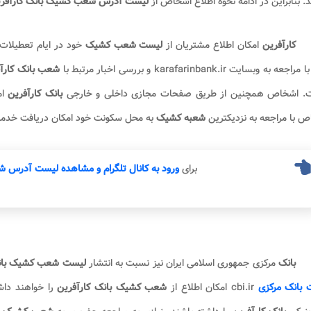
د. بنابراین در ادامه نحوه اطلاع اشخاص از
لیست آدرس شعب کشیک بانک کارآفر
کارآفرین
امکان اطلاع مشتریان از
لیست شعب کشیک
خود در ایام تعطیلات
جعه به وبسایت karafarinbank.ir و بررسی اخبار مرتبط با
شعب بانک کارآ
. اشخاص همچنین از طریق صفحات مجازی داخلی و خارجی
بانک کارآفرین
ا
 با مراجعه به نزدیکترین
شعبه کشیک
به محل سکونت خود امکان دریافت خدم
برای
ورود به کانال تلگرام و مشاهده لیست آدرس 
بانک
مرکزی جمهوری اسلامی ایران نیز نسبت به انتشار
لیست شعب کشیک بان
 بانک مرکزی
cbi.ir امکان اطلاع از
شعب کشیک بانک کارآفرین
را خواهند داش