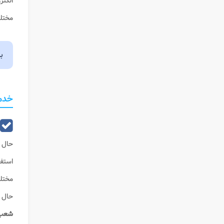
الکتر
مخت
ب
خدم
حال 
استفا
مختل
حال ی
شعب 