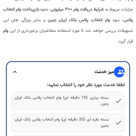
جزئیات مربوط به
شرایط دریافت وام ۳۰۰ میلیونی
، نحوه
بازپرداخت وام انتخاب
پلاس
، سود
وام انتخاب پلاس بانک ایران زمین
و سایر ویژگی های این
تسهیلات بررسی خواهد شد تا مورد استفاده متقاضیان برخورداری از این
وام
قرار گیرد.
group
میز خدمت
expand_more
لطفا خدمت مورد نظر خود را انتخاب نمایید:
بسته برنزی (10 دقیقه ای) وام انتخاب پلاس بانک ایران
check
زمین
بسته نقره ای (20 دقیقه ای) وام انتخاب پلاس بانک ایران
check
زمین