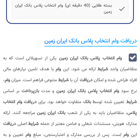
بسته طلایی (40 دقیقه ای) وام انتخاب پلاس بانک ایران
check
زمین
دریافت وام انتخاب پلاس بانک ایران زمین
وام انتخاب پلاس بانک ایران زمین
یکی از تسهیلاتی است که به
متقاضیان واجد
شرایط
ارائه می شود. این
وام
با هدف تامین نیازهای مالی
افراد طراحی شده و امکان
دریافت
آن با
شرایط
متنوعی فراهم است. میزان
وام
،
نرخ سود
وام انتخاب پلاس بانک ایران زمین
و مدت
بازپرداخت
بر اساس
شرایط
تعیین شده توسط
بانک
متفاوت خواهد بود. برای
دریافت وام انتخاب
پلاس
، متقاضیان باید به یکی از شعب
بانک
ایران زمین
مراجعه کنند. ارائه
مدارک هویتی، مستندات شغلی و ضامن معتبر از جمله
شرایط
اصلی
دریافت
این
وام
است. پس از بررسی مدارک و اعتبارسنجی، مبلغ
وام
تعیین و به