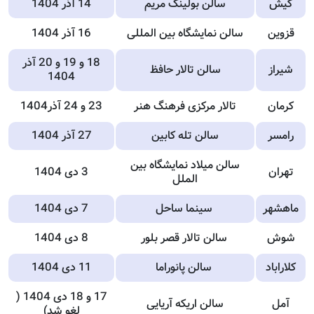
کیش
سالن بولینگ مریم
14 آذر 1404
قزوین
سالن نمایشگاه بین المللی
16 آذر 1404
18 و 19 و 20 آذر
شیراز
سالن تالار حافظ
1404
کرمان
تالار مرکزی فرهنگ هنر
23 و 24 آذر1404
رامسر
سالن تله کابین
27 آذر 1404
سالن میلاد نمایشگاه بین
تهران
3 دی 1404
الملل
ماهشهر
سینما ساحل
7 دی 1404
شوش
سالن تالار قصر بلور
8 دی 1404
کلاراباد
سالن پانوراما
11 دی 1404
17 و 18 دی 1404 (
آمل
سالن اریکه آریایی
لغو شد)