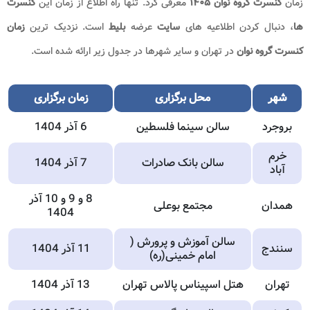
زمان
کنسرت گروه نوان​​​ ۱۴۰۵
معرفی کرد. تنها راه اطلاع از زمان این
کنسرت
ها
، دنبال کردن اطلاعیه های
سایت
عرضه
بلیط
است. نزدیک ترین
زمان
کنسرت گروه نوان
در تهران و سایر شهرها در جدول زیر ارائه شده است.
شهر
محل برگزاری
زمان برگزاری
بروجرد
سالن سینما فلسطین
6 آذر 1404
خرم
سالن بانک صادرات
7 آذر 1404
آباد
8 و 9 و 10 آذر
همدان
مجتمع بوعلی
1404
سالن آموزش و پرورش (
سنندج
11 آذر 1404
امام خمینی(ره)
تهران
هتل اسپیناس پالاس تهران
13 آذر 1404