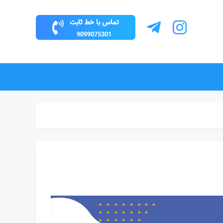
تماس با خط ثابت
9099075301