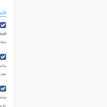
بازی
کارت
متقا
پشتیب
خود، 
مراحل
راه 