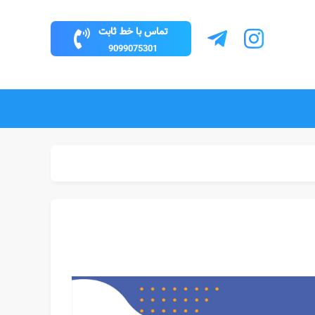
تماس با خط ثابت
9099075301