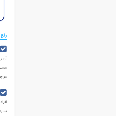
رفع 
آن رو
مسدو
مواجه
افراد
نماین