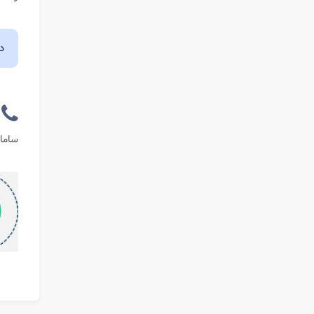
در
سامان