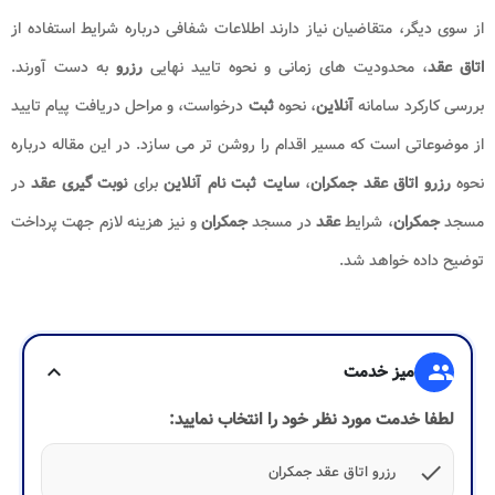
از سوی دیگر، متقاضیان نیاز دارند اطلاعات شفافی درباره شرایط استفاده از
اتاق عقد
، محدودیت های زمانی و نحوه تایید نهایی
رزرو
به دست آورند.
بررسی کارکرد سامانه
آنلاین
، نحوه
ثبت
درخواست، و مراحل دریافت پیام تایید
از موضوعاتی است که مسیر اقدام را روشن تر می سازد. در این مقاله درباره
نحوه
رزرو اتاق عقد جمکران
،
سایت ثبت نام آنلاین
برای
نوبت گیری عقد
در
مسجد
جمکران
، شرایط
عقد
در مسجد
جمکران
و نیز هزینه لازم جهت پرداخت
توضیح داده خواهد شد.
group
میز خدمت
expand_more
لطفا خدمت مورد نظر خود را انتخاب نمایید:
check
رزرو اتاق عقد جمکران