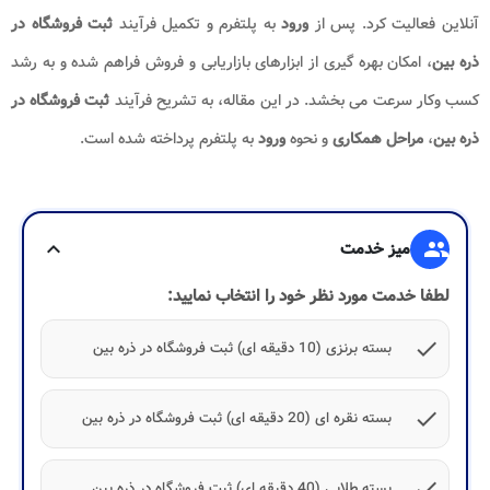
آنلاین فعالیت کرد. پس از
ورود
به پلتفرم و تکمیل فرآیند
ثبت فروشگاه در
ذره بین
، امکان بهره گیری از ابزارهای بازاریابی و فروش فراهم شده و به رشد
کسب وکار سرعت می بخشد. در این مقاله، به تشریح فرآیند
ثبت فروشگاه در
ذره بین
،
مراحل همکاری
و نحوه
ورود
به پلتفرم پرداخته شده است.
group
میز خدمت
expand_more
لطفا خدمت مورد نظر خود را انتخاب نمایید:
check
بسته برنزی (10 دقیقه ای) ثبت فروشگاه در ذره بین
check
بسته نقره ای (20 دقیقه ای) ثبت فروشگاه در ذره بین
check
بسته طلایی (40 دقیقه ای) ثبت فروشگاه در ذره بین