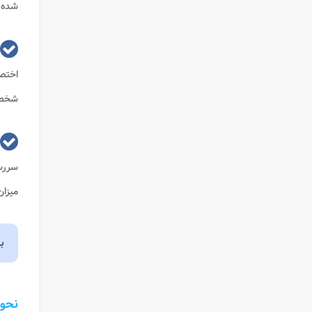
شده 
اختص
شخص ا
سررسی
میزان
ب
نحوه