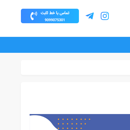
تماس با خط ثابت
9099075301