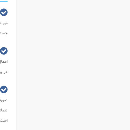
می شو
جستجو
اعما
در پر
صورت
همان
است و