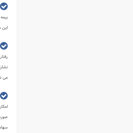
بیمه 
این م
رفتا
نشان 
می شو
امکان
صور
سهام