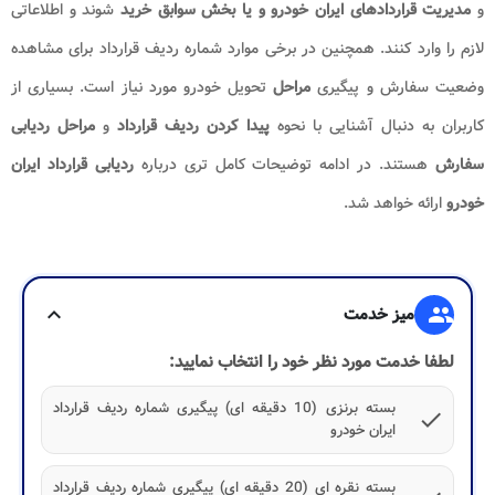
و
مدیریت قراردادهای ایران خودرو و یا بخش سوابق خرید
شوند و اطلاعاتی
لازم را وارد کنند. همچنین در برخی موارد شماره ردیف قرارداد برای مشاهده
وضعیت سفارش و پیگیری
مراحل
تحویل خودرو مورد نیاز است. بسیاری از
کاربران به دنبال آشنایی با نحوه
پیدا کردن ردیف قرارداد
و
مراحل ردیابی
سفارش
هستند. در ادامه توضیحات کامل تری درباره
ردیابی قرارداد ایران
خودرو
ارائه خواهد شد.
group
میز خدمت
expand_more
لطفا خدمت مورد نظر خود را انتخاب نمایید:
بسته برنزی (10 دقیقه ای) پیگیری شماره ردیف قرارداد
check
ایران خودرو
بسته نقره ای (20 دقیقه ای) پیگیری شماره ردیف قرارداد