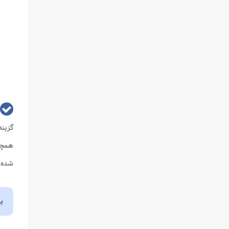
گزینه
همچن
شده 
ب