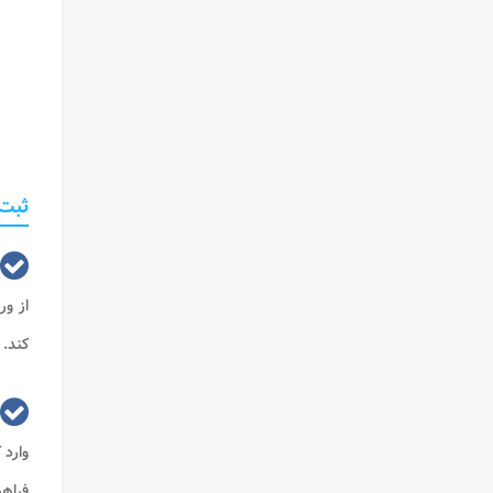
ثبت 
از و
کند. 
وارد 
فراهم