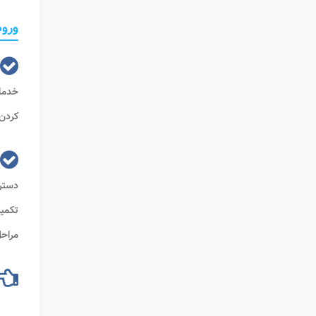
ورود
خدما
کردن 
دسترس
تکمیل
مراح