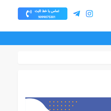
تماس با خط ثابت
9099075301