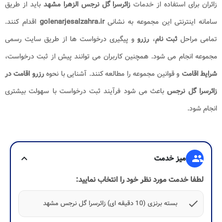
زائران برای استفاده از خدمات
زائرسرا گل نرجس الزهرا مشهد
باید از طریق
سامانه اینترنتی این مجموعه به نشانی
golenarjesalzahra.ir
اقدام کنند.
تمامی مراحل
ثبت نام
،
رزرو
و پیگیری درخواست ها از طریق سایت رسمی
مجموعه انجام می شود. همچنین کاربران می توانند پیش از ثبت درخواست،
شرایط اقامت
و قوانین مجموعه را مطالعه کنند. آشنایی با نحوه
رزرو اقامت در
زائرسرا گل نرجس
باعث می شود فرآیند ثبت درخواست با سهولت بیشتری
انجام شود.
group
میز خدمت
expand_more
لطفا خدمت مورد نظر خود را انتخاب نمایید:
check
بسته برنزی (10 دقیقه ای) زائرسرا گل نرجس مشهد