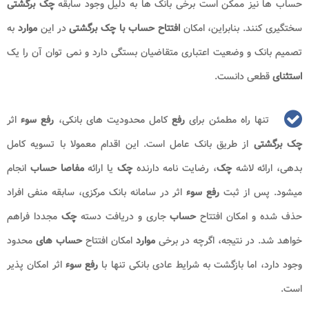
حساب ها نیز ممکن است برخی بانک ها به دلیل وجود سابقه
چک برگشتی
سختگیری کنند. بنابراین، امکان
افتتاح حساب با چک برگشتی
در این
موارد
به
تصمیم بانک و وضعیت اعتباری متقاضیان بستگی دارد و نمی توان آن را یک
استثنای
قطعی دانست.
تنها راه مطمئن برای
رفع
کامل محدودیت های بانکی،
رفع سوء
اثر
چک برگشتی
از طریق بانک عامل است. این اقدام معمولا با تسویه کامل
بدهی، ارائه لاشه
چک
، رضایت نامه دارنده
چک
یا ارائه
مفاصا حساب
انجام
میشود. پس از ثبت
رفع سوء
اثر در سامانه بانک مرکزی، سابقه منفی افراد
حذف شده و امکان افتتاح
حساب
جاری و دریافت دسته
چک
مجددا فراهم
خواهد شد. در نتیجه، اگرچه در برخی
موارد
امکان افتتاح
حساب های
محدود
وجود دارد، اما بازگشت به شرایط عادی بانکی تنها با
رفع سوء
اثر امکان پذیر
است.