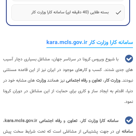
check
بسته طلایی (40 دقیقه ای) سامانه کارا وزارت کار
سامانه کارا وزارت کار kara.mcls.gov.ir
با شیوع ویروس کرونا در سرتاسر جهان، مشاغل بسیاری دچار آسیب
های جدی شدند. کسب و کارهای موجود در ایران نیز از این قاعده مستثنی
نبودند.
وزارت کار
،
تعاون
و
رفاه اجتماعی
نیز همانند
وزارت
های مشابه خود در
دنیا، اقدام به ایجاد ساز و کاری برای حمایت از این مشاغل در دوران کرونا
نمود.
سامانه کارا وزارت کار
،
تعاون
و
رفاه اجتماعی
kara.mcls.gov.ir
،
سامانه
ای در جهت پشتیبانی از مشاغلی است که تحت شرایط سخت پیش