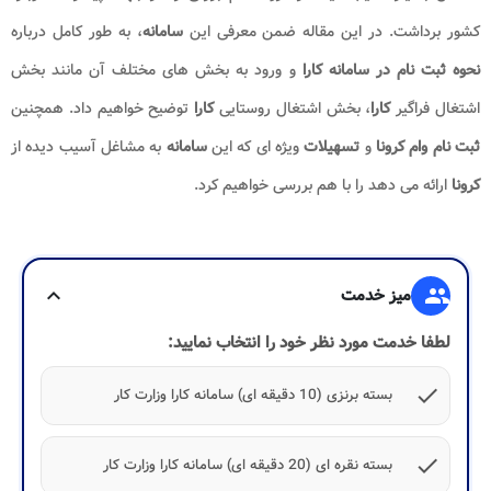
کشور برداشت. در این مقاله ضمن معرفی این
سامانه
، به طور کامل درباره
نحوه ثبت نام در سامانه کارا
و ورود به بخش های مختلف آن مانند بخش
اشتغال فراگیر
کارا
، بخش اشتغال روستایی
کارا
توضیح خواهیم داد. همچنین
ثبت نام وام کرونا
و
تسهیلات
ویژه ای که این
سامانه
به مشاغل آسیب دیده از
کرونا
ارائه می دهد را با هم بررسی خواهیم کرد.
group
میز خدمت
expand_more
لطفا خدمت مورد نظر خود را انتخاب نمایید:
check
بسته برنزی (10 دقیقه ای) سامانه کارا وزارت کار
check
بسته نقره ای (20 دقیقه ای) سامانه کارا وزارت کار