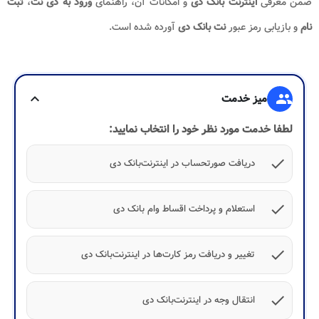
ضمن معرفی
اینترنت بانک دی
و امکانات آن، راهنمای
ورود به دی نت
،
ثبت
نام
و بازیابی رمز عبور
نت بانک دی
آورده شده است.
group
میز خدمت
expand_more
لطفا خدمت مورد نظر خود را انتخاب نمایید:
check
دریافت صورتحساب در اینترنت‌بانک دی
check
استعلام و پرداخت اقساط وام بانک دی
check
تغییر و دریافت رمز کارت‌ها در اینترنت‌بانک دی
check
انتقال وجه در اینترنت‌بانک دی