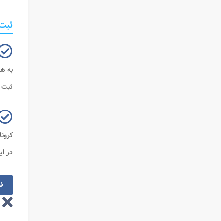
ثبت 
به هم
ثبت ن
کرونا
در ای
ن