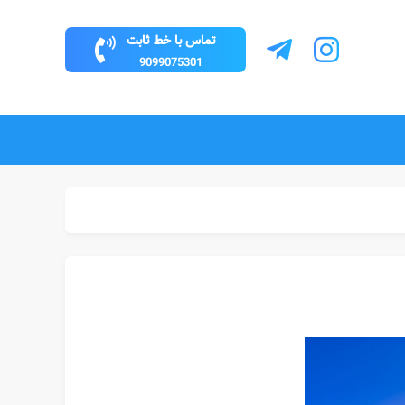
تماس با خط ثابت
9099075301