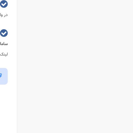
در وا
سامان
لینک 