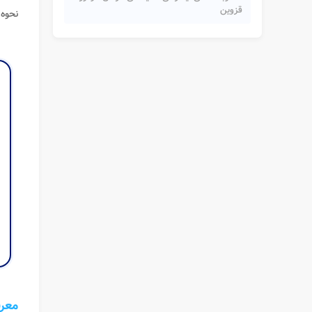
قزوین
نحوه 
معرفی 