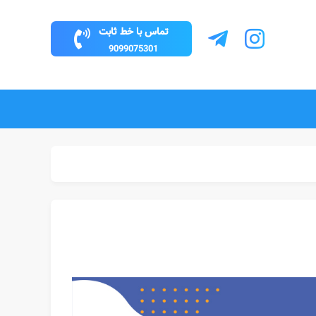
تماس با خط ثابت
9099075301