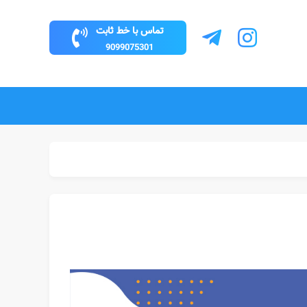
تماس با خط ثابت
9099075301