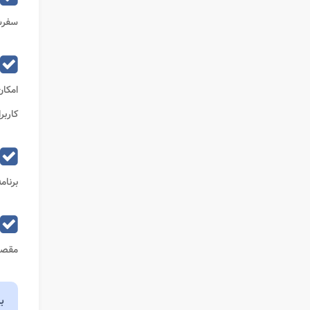
سفرشا
امکان
کاربر
برنام
مقصد 
ب