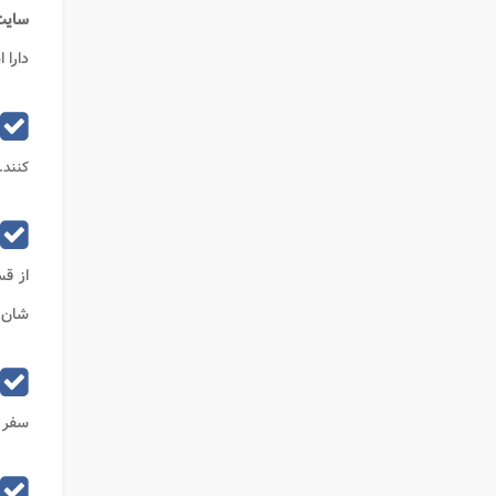
سای
دارا 
کنند.
از قس
شان ر
سفر و