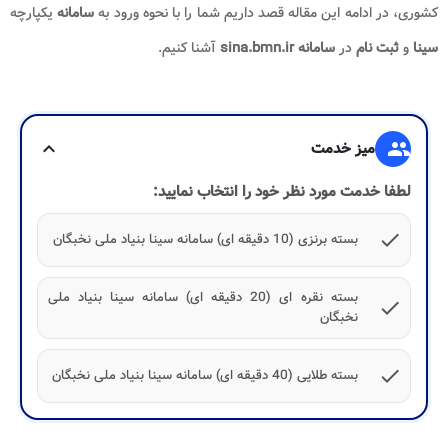
کشوری، در ادامه این مقاله قصد داریم شما را با نحوه ورود به
سامانه
یکپارچه
سینا
و
ثبت نام
در
سامانه sina.bmn.ir
آشنا کنیم.
group
میز خدمت
expand_more
لطفا خدمت مورد نظر خود را انتخاب نمایید:
check
بسته برنزی (10 دقیقه ای) سامانه سینا بنیاد ملی نخبگان
بسته نقره ای (20 دقیقه ای) سامانه سینا بنیاد ملی
check
نخبگان
check
بسته طلایی (40 دقیقه ای) سامانه سینا بنیاد ملی نخبگان