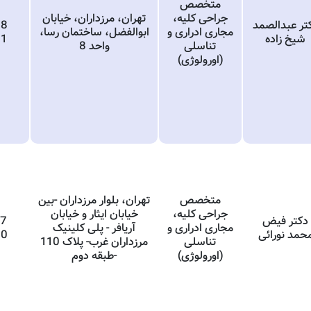
متخصص
جراحی کلیه،
تهران، مرزداران، خیابان
تر عبدالصمد
58
مجاری ادراری و
ابوالفضل، ساختمان رسا،
شیخ زاده
61
تناسلی
واحد 8
(اورولوژی)
متخصص
تهران، بلوار مرزداران -بین
جراحی کلیه،
خیابان ایثار و خیابان
دکتر فیض
97
مجاری ادراری و
آریافر - پلی کلینیک
حمد نورائی
80
تناسلی
مرزداران غرب- پلاک 110
(اورولوژی)
-طبقه دوم