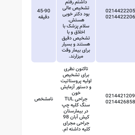
داشتم رفتم
تشخیص عالی
45-90
021442220
بود دکتر خوبی
021442220
دقیقه
هستش.
سلام پزشک با
اخلاق و با
تشخیص دقیق
هستند و بسیار
برای بیمار وقت
میزارند.
تاکنون نظری
برای تشخیص
اولیه پروستاتیت
و دستور آزمایش
خون
021442120
جراحی TUL
نامشخص
021442685
سنگ کلیه چپ
در بیمارستان
کیش آبان 98
جراحی مجرای
کلیه داشته ام.