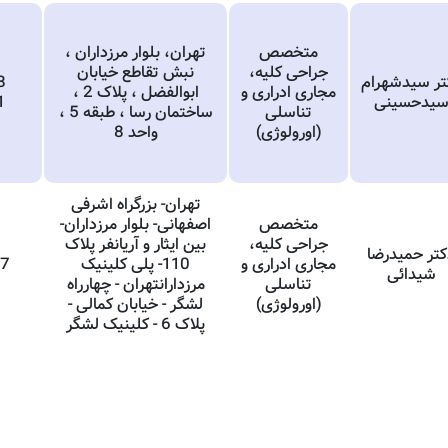
متخصص
تهران، بلوار مرزداران ،
جراحی کلیه،
نبش تقاطع خیابان
تر سیدشهرام
8
مجاری ادراری و
ابوالفضل ، پلاک 2 ،
یدحسینی
1
تناسلی
ساختمان رسا ، طبقه 5 ،
(اورولوژی)
واحد 8
تهران- بزرگراه اشرفی
متخصص
اصفهانی- بلوار مرزداران-
جراحی کلیه،
بین ایثار و آریانفر پلاک
کتر حمیدرضا
مجاری ادراری و
110- پلی کلینیک
97
شیدائی
تناسلی
مرزدارانتهران - چهارراه
(اورولوژی)
لشگر - خیابان کمالی -
پلاک 6 - کلینیک لشگر