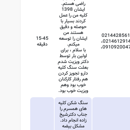
راضی هستم.
ایشان 1398
کلیه من را عمل
کردند بسیار با
حوصله و دقیق
هستند من
021442856
ایشان را توسعه
15-45
،021461291
میکنم.
دقیقه
،091092004
با سلام ، برای
اولین بار توسط
دکتر ویزیت شدم
بعلت سنگ کلیه
دارو تجویز کردن
هم رفتار کارکنان
خوب بود وهم
ویزیت خوب بود.
سنگ شکن کلیه
های همسرم را
جناب دکترشیخ
زاده انجام داد.
مشکل بیضه