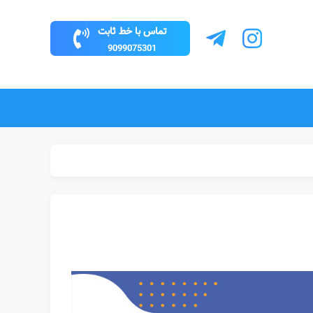
تماس با خط ثابت
9099075301