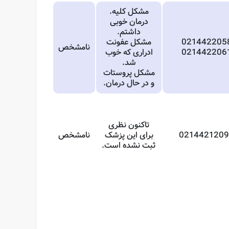
مشکل کلیه.
درمان خوبی
داشتم.
021442205
مشکل عفونت
نامشخص
021442206
ادراری که خوب
شد.
مشکل پروستات
و در حال درمان.
تاکنون نظری
021442120
برای این پزشک
نامشخص
ثبت نشده است.