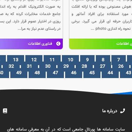
 هوش مصنوعی بوده که با ارائه افکت
به صورت الکترونیک اقدام به راه اندا
مورد استفاده برای افراد آماتور و
جامع خدمات مخابرات کرده که به صو
ربران حرفه ای قرار می گیرد. برخی
روزی در اختیار عموم قرار دارد. این بست
 راه اندازی photo ...
در راستای عدم نیاز به مرا...
 اطلاعات
فناوری اطلاعات
13
12
11
10
9
8
7
32
31
30
29
28
27
26
50
49
48
47
46
45
44
43
درباره ما
سایت سامانه ها پورتال جامعی است که در آن به معرفی سامانه های