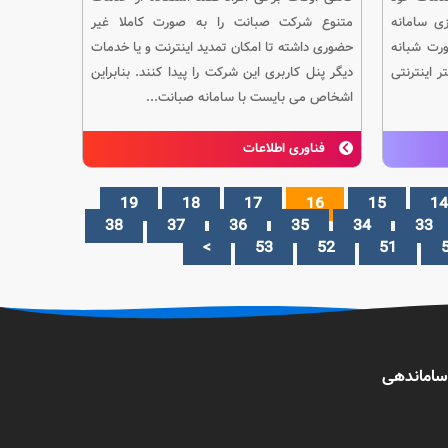
زی سامانه
متنوع شرکت صبانت را به صورت کاملا غیر
رت شبانه
حضوری داشته تا امکان تمدید اینترنت و یا خدمات
ر اینترنتی
دیگر پنل کاربری این شرکت را پیدا کنند. بنابراین
اشخاص می بایست با سامانه صبانت...
فناوری اطلاعات
19
18
17
16
15
14
38
37
36
35
34
33
>
53
52
51
ساماندهی