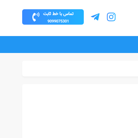
تماس با خط ثابت
9099075301