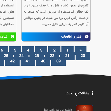
کامپیوتر بدون ذخیره فایل و یا حذف شدن آن با
استفاده از
یک خطای غیرمنتظره از مواردی است که منجر به
های آماده 
از دست رفتن فایل ورد می شود. در چنین مواقعی
همچنین کا
آیا کاربر قادر به بازیابی فایل ذخی...
مخاطبان با نحوه
فناوری اطلاعات
فناوری
6
5
4
3
2
1
<
25
24
23
22
21
20
42
41
40
39
مقالات پر بحث
دانلود برنامه رادیو جوان