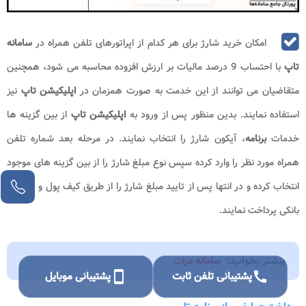
امکان خرید شارژ برای هر کدام از اپراتورهای تلفن همراه در
سامانه
تاپ
با احتساب 9 درصد مالیات بر ارزش افزوده محاسبه می شود، همچنین
متقاضیان می توانند از این خدمت به صورت همزمان در
اپلیکیشن تاپ
نیز
استفاده نمایند. بدین منظور پس از ورود به
اپلیکیشن تاپ
از بین گزینه ها
خدمات
برنامه
، آیکون شارژ را انتخاب نمایند. در مرحله بعد شماره تلفن
همراه مورد نظر را وارد کرده سپس نوع مبلغ شارژ را از بین گزینه های موجود
انتخاب کرده و در انتها پس از تایید مبلغ شارژ را از طریق کیف پول و یا کارت
بانکی پرداخت نمایند.
بیشتر بخوانید:
سامانه مرات
call
پشتیبانی تلفن ثابت
smartphone
پشتیبانی موبایل